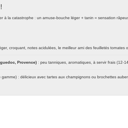
!
ner à la catastrophe : un amuse-bouche léger + tanin = sensation râp
éger, croquant, notes acidulées, le meilleur ami des feuilletés tomates 
anguedoc, Provence)
: peu tanniques, aromatiques, à servir frais (12-1
 gamme) : délicieux avec tartes aux champignons ou brochettes auber