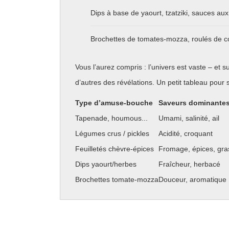
Dips à base de yaourt, tzatziki, sauces aux
Brochettes de tomates-mozza, roulés de co
Vous l’aurez compris : l’univers est vaste – et s
d’autres des révélations. Un petit tableau pour s
Type d’amuse-bouche
Saveurs dominante
Tapenade, houmous...
Umami, salinité, ail
Légumes crus / pickles
Acidité, croquant
Feuilletés chèvre-épices
Fromage, épices, gra
Dips yaourt/herbes
Fraîcheur, herbacé
Brochettes tomate-mozza
Douceur, aromatique