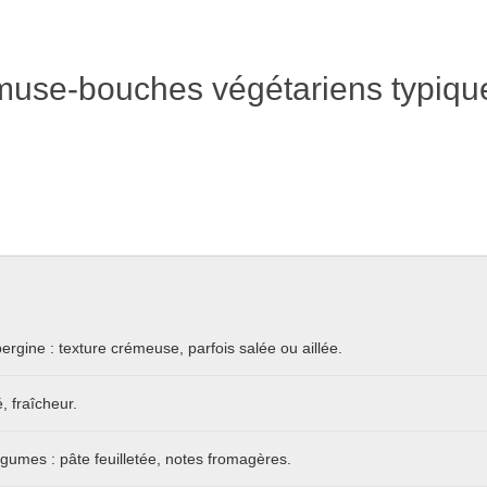
se-bouches végétariens typique
rgine : texture crémeuse, parfois salée ou aillée.
, fraîcheur.
légumes : pâte feuilletée, notes fromagères.