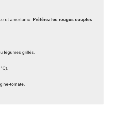
euse et amertume.
Préférez les rouges souples
ou légumes grillés.
4°C).
gine-tomate.