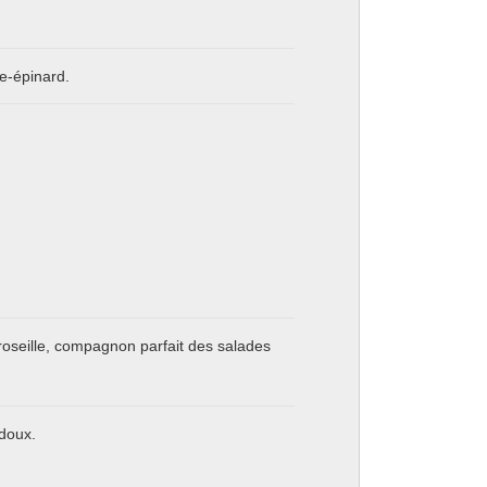
e-épinard.
roseille, compagnon parfait des salades
 doux.