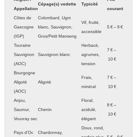
Cépage(s) vedette
Typicité
Appellation
courant
Côtes de
Colombard, Ugni
Vif, fruité,
Gascogne
blanc, Sauvignon,
5 € – 9 €
accessible
(IGP)
Gros/Petit Manseng
Touraine
Herbacé,
7 € –
Sauvignon
Sauvignon blanc
agrumes,
10 €
(AOC)
tension
Bourgogne
Frais,
7 € –
Aligoté
Aligoté
minéral
10 €
(AOC)
Anjou,
Floral,
8 € –
Saumur,
Chenin
acidulé,
10 €
Vouvray sec
élégant
Doux, rond,
Pays d’Oc
Chardonnay,
parfois plus
5 € – 9 €